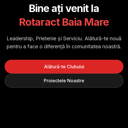
Bine ați venit la
Rotaract Baia Mare
Leadership, Prietenie și Serviciu. Alătură-te nouă
pentru a face o diferență în comunitatea noastră.
Alătură-te Clubului
Proiectele Noastre